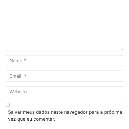
o
m
m
e
n
t
*
N
a
m
E
e
m
*
a
W
i
e
l
b
*
s
Salvar meus dados neste navegador para a próxima
i
vez que eu comentar.
t