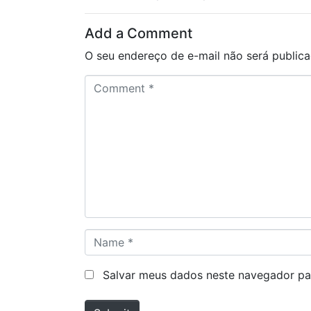
Add a Comment
O seu endereço de e-mail não será publica
C
o
m
m
e
n
t
*
N
a
m
Salvar meus dados neste navegador pa
e
*