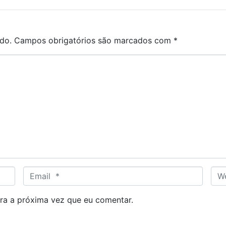
do.
Campos obrigatórios são marcados com
*
E
W
m
e
a
b
ra a próxima vez que eu comentar.
i
s
l
i