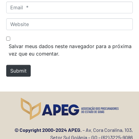
m
E
e
m
*
a
W
i
e
l
b
*
s
Salvar meus dados neste navegador para a próxima
i
vez que eu comentar.
t
e
Submit
© Copyright 2000-2024 APEG.
– Av. Cora Coralina, 103,
Setor Sul Goiânia – GO – (62) 3225-9086