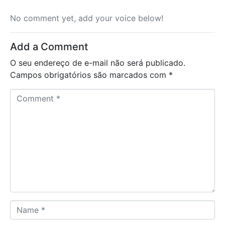
No comment yet, add your voice below!
Add a Comment
O seu endereço de e-mail não será publicado.
Campos obrigatórios são marcados com
*
C
o
m
m
e
n
t
*
N
a