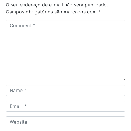
O seu endereço de e-mail não será publicado.
Campos obrigatórios são marcados com
*
C
o
m
m
e
n
t
*
N
a
m
E
e
m
*
a
W
i
e