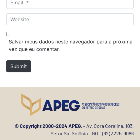
E
e
m
*
a
W
i
e
l
b
*
s
Salvar meus dados neste navegador para a próxima
i
vez que eu comentar.
t
e
Submit
© Copyright 2000-2024 APEG.
– Av. Cora Coralina, 103,
Setor Sul Goiânia – GO – (62) 3225-9086