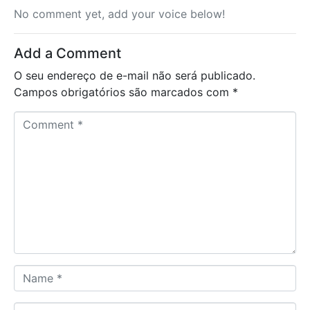
No comment yet, add your voice below!
Add a Comment
O seu endereço de e-mail não será publicado.
Campos obrigatórios são marcados com
*
C
o
m
m
e
n
t
*
N
a
m