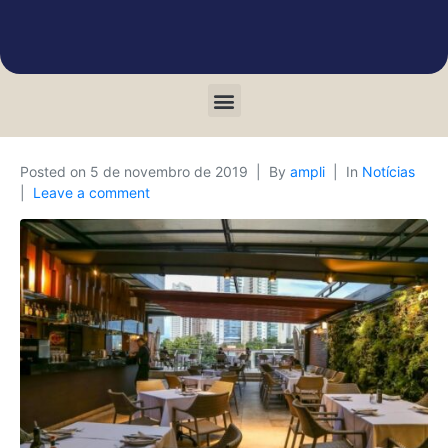
Posted on
5 de novembro de 2019
By
ampli
In
Notícias
Leave a comment