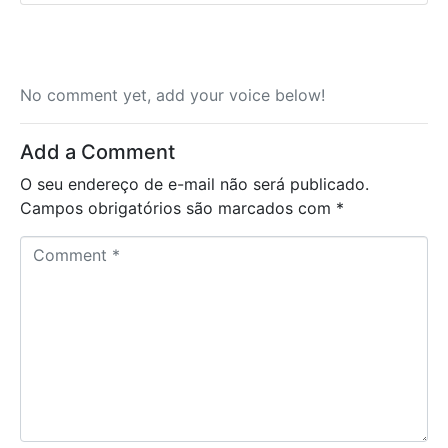
No comment yet, add your voice below!
Add a Comment
O seu endereço de e-mail não será publicado.
Campos obrigatórios são marcados com
*
C
o
m
m
e
n
t
*