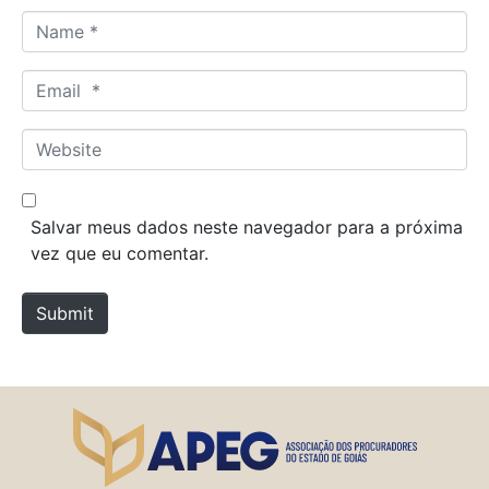
N
a
m
E
e
m
*
a
W
i
e
l
b
*
s
Salvar meus dados neste navegador para a próxima
i
vez que eu comentar.
t
e
Submit