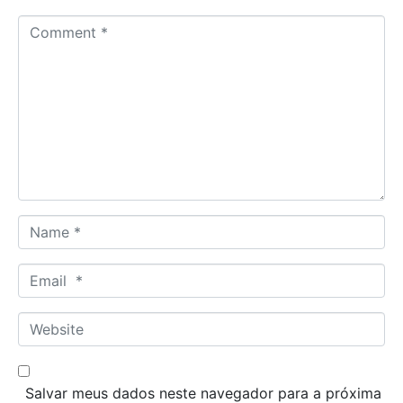
C
o
m
m
e
n
t
*
N
a
m
E
e
m
*
a
W
i
e
l
b
*
s
Salvar meus dados neste navegador para a próxima