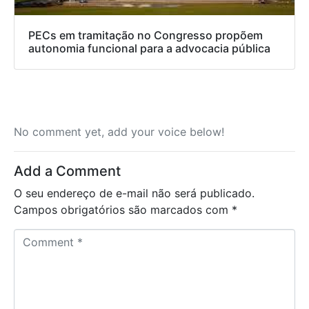
PECs em tramitação no Congresso propõem
autonomia funcional para a advocacia pública
No comment yet, add your voice below!
Add a Comment
O seu endereço de e-mail não será publicado.
Campos obrigatórios são marcados com
*
C
o
m
m
e