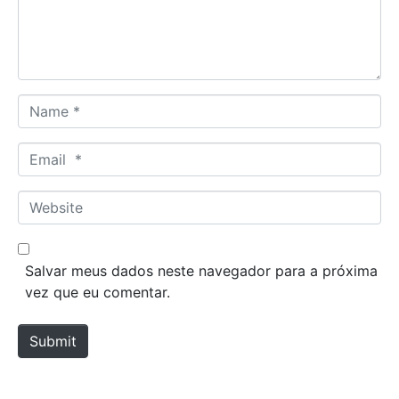
n
t
*
N
a
m
E
e
m
*
a
W
i
e
l
b
*
s
Salvar meus dados neste navegador para a próxima
i
vez que eu comentar.
t
e
Submit