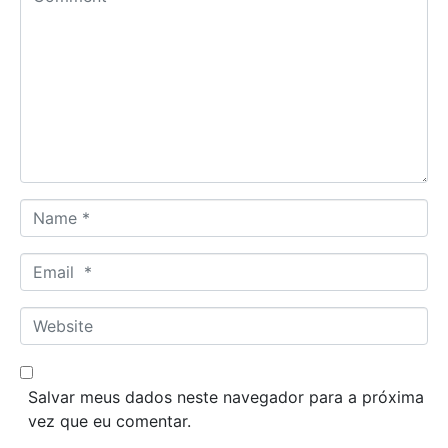
o
m
m
e
n
t
*
N
a
m
E
e
m
*
a
W
i
e
l
b
*
s
Salvar meus dados neste navegador para a próxima
i
vez que eu comentar.
t