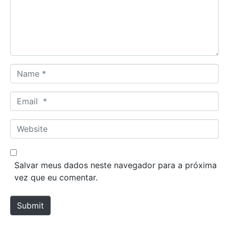
e
n
t
*
N
a
m
E
e
m
*
a
W
i
e
l
b
*
s
Salvar meus dados neste navegador para a próxima
i
vez que eu comentar.
t
e
Submit