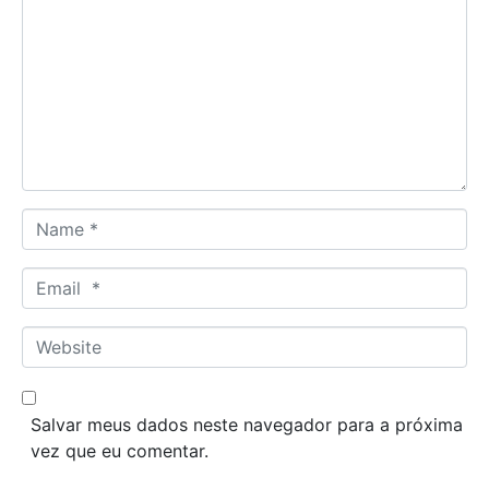
o
m
m
e
n
t
*
N
a
m
E
e
m
*
a
W
i
e
l
b
*
s
Salvar meus dados neste navegador para a próxima
i
vez que eu comentar.
t