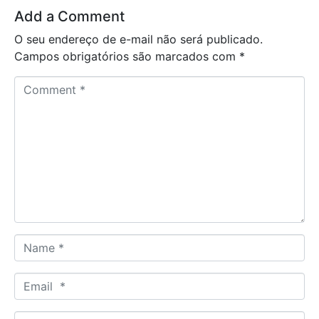
Add a Comment
O seu endereço de e-mail não será publicado.
Campos obrigatórios são marcados com
*
C
o
m
m
e
n
t
*
N
a
m
E
e
m
*
a
W