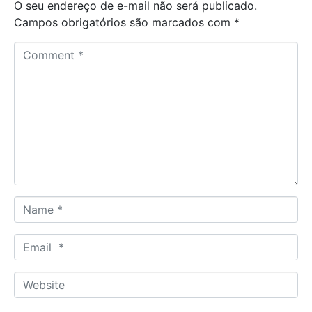
O seu endereço de e-mail não será publicado.
Campos obrigatórios são marcados com
*
C
o
m
m
e
n
t
*
N
a
m
E
e
m
*
a
W
i
e
l