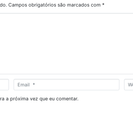
do.
Campos obrigatórios são marcados com
*
E
W
m
e
a
b
ra a próxima vez que eu comentar.
i
s
l
i
*
t
e