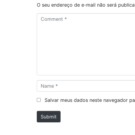
O seu endereço de e-mail não será publica
C
o
m
m
e
n
t
*
N
a
m
Salvar meus dados neste navegador pa
e
*
Submit