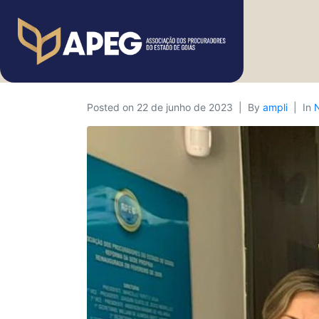
Posted on
22 de junho de 2023
By
ampli
In
N