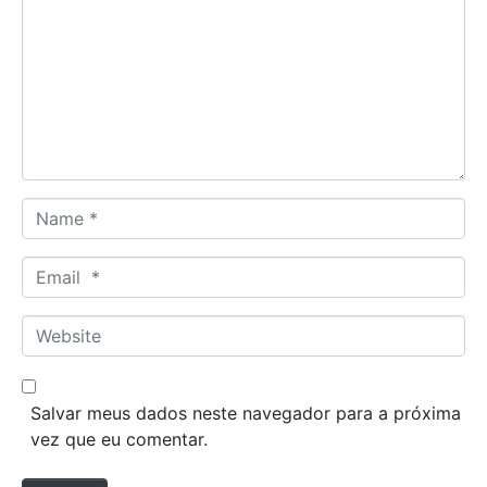
m
m
e
n
t
*
N
a
m
E
e
m
*
a
W
i
e
l
b
*
s
Salvar meus dados neste navegador para a próxima
i
vez que eu comentar.
t
e