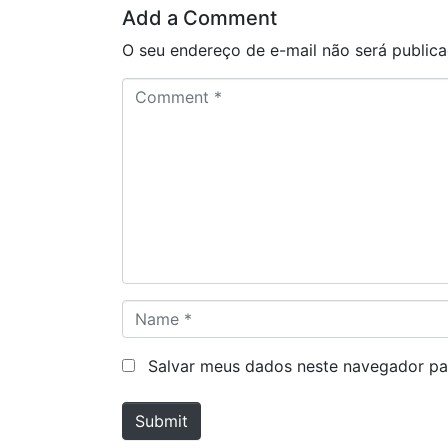
Add a Comment
O seu endereço de e-mail não será publica
C
o
m
m
e
n
t
*
N
a
m
Salvar meus dados neste navegador pa
e
*
Submit