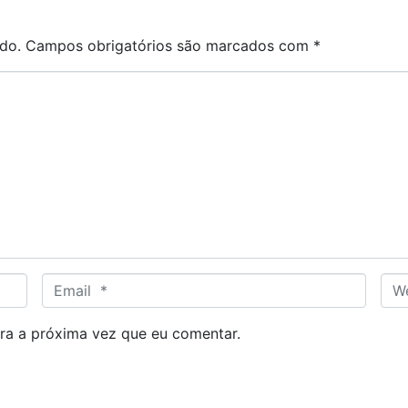
do.
Campos obrigatórios são marcados com
*
E
W
m
e
a
b
ra a próxima vez que eu comentar.
i
s
l
i
*
t