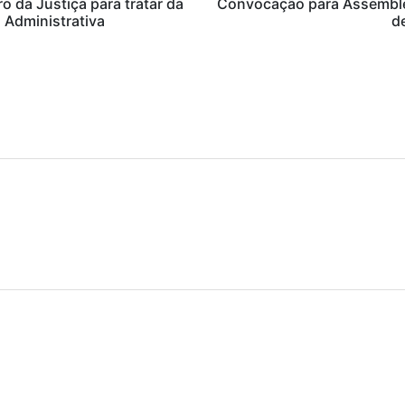
o da Justiça para tratar da
Convocação para Assemblei
 Administrativa
d