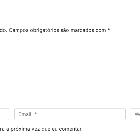
do.
Campos obrigatórios são marcados com
*
E
W
m
e
a
b
ra a próxima vez que eu comentar.
i
s