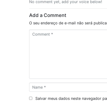
No comment yet, add your voice below!
Add a Comment
O seu endereço de e-mail não será publica
C
o
m
m
e
n
t
*
N
a
m
Salvar meus dados neste navegador pa
e