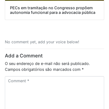
PECs em tramitação no Congresso propõem
autonomia funcional para a advocacia pública
No comment yet, add your voice below!
Add a Comment
O seu endereço de e-mail não será publicado.
Campos obrigatórios são marcados com
*
C
o
m
m
e
n