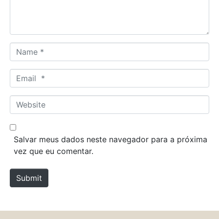
t
*
N
a
m
E
e
m
*
a
W
i
e
l
b
*
s
Salvar meus dados neste navegador para a próxima
i
vez que eu comentar.
t
e
Submit