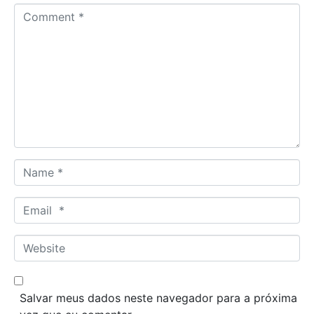
C
o
m
m
e
n
t
*
N
a
m
E
e
m
*
a
W
i
e
l
b
*
s
Salvar meus dados neste navegador para a próxima
i