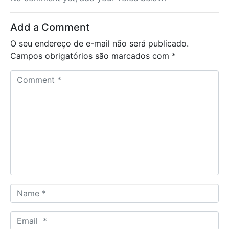
Add a Comment
O seu endereço de e-mail não será publicado.
Campos obrigatórios são marcados com
*
C
o
m
m
e
n
t
*
N
a
m
E
e