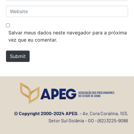
m
*
a
W
i
e
l
b
*
s
Salvar meus dados neste navegador para a próxima
i
vez que eu comentar.
t
e
Submit
© Copyright 2000-2024 APEG.
– Av. Cora Coralina, 103,
Setor Sul Goiânia – GO – (62) 3225-9086