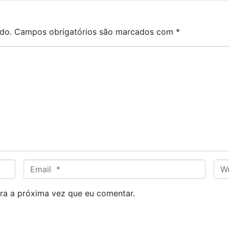
do.
Campos obrigatórios são marcados com
*
E
W
m
e
a
b
ra a próxima vez que eu comentar.
i
s
l
i
*
t