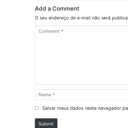
Add a Comment
O seu endereço de e-mail não será publica
C
o
m
m
e
n
t
*
N
a
m
Salvar meus dados neste navegador pa
e
*
Submit