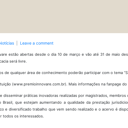
Notícias
Leave a comment
ovare estão abertas desde o dia 10 de março e vão até 31 de maio des
acia será livre.
dos de qualquer área de conhecimento poderão participar com o tema “Si
tituição (www.premioinnovare.com.br). Mais informações na fanpage d
r e disseminar práticas inovadoras realizadas por magistrados, membros 
 Brasil, que estejam aumentando a qualidade da prestação jurisdici
rico e diversificado trabalho que vem sendo realizado e o acervo é disp
r todos os interessados.