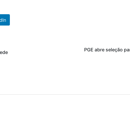
dIn
PGE abre seleção pa
sede