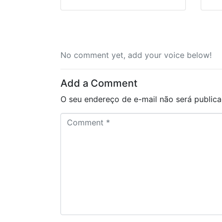
No comment yet, add your voice below!
Add a Comment
O seu endereço de e-mail não será publica
C
o
m
m
e
n
t
*