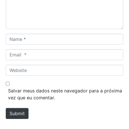
e
n
t
*
N
a
m
E
e
m
*
a
W
i
e
l
b
*
s
Salvar meus dados neste navegador para a próxima
i
vez que eu comentar.
t
e
Submit