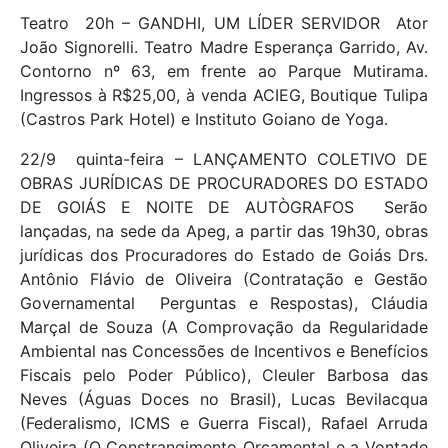
Teatro  20h – GANDHI, UM LÍDER SERVIDOR  Ator
João Signorelli. Teatro Madre Esperança Garrido, Av.
Contorno nº 63, em frente ao Parque Mutirama.
Ingressos à R$25,00, à venda ACIEG, Boutique Tulipa
(Castros Park Hotel) e Instituto Goiano de Yoga.
22/9  quinta-feira – LANÇAMENTO COLETIVO DE
OBRAS JURÍDICAS DE PROCURADORES DO ESTADO
DE GOIÁS E NOITE DE AUTÒGRAFOS  Serão
lançadas, na sede da Apeg, a partir das 19h30, obras
jurídicas dos Procuradores do Estado de Goiás Drs.
Antônio Flávio de Oliveira (Contratação e Gestão
Governamental  Perguntas e Respostas), Cláudia
Marçal de Souza (A Comprovação da Regularidade
Ambiental nas Concessões de Incentivos e Benefícios
Fiscais pelo Poder Público), Cleuler Barbosa das
Neves (Águas Doces no Brasil), Lucas Bevilacqua
(Federalismo, ICMS e Guerra Fiscal), Rafael Arruda
Oliveira (O Constrangimento Orçamental e a Vontade