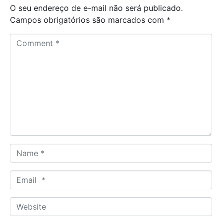
O seu endereço de e-mail não será publicado.
Campos obrigatórios são marcados com
*
C
o
m
m
e
n
t
*
N
a
m
E
e
m
*
a
W
i
e