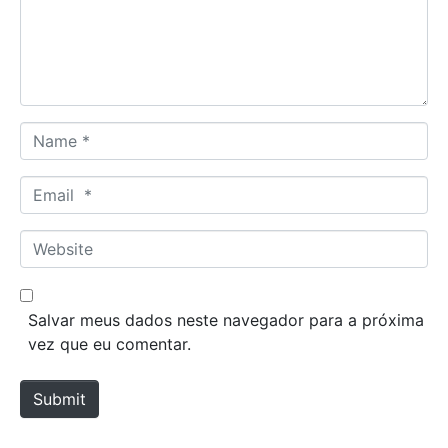
e
n
t
*
N
a
m
E
e
m
*
a
W
i
e
l
b
*
s
Salvar meus dados neste navegador para a próxima
i
vez que eu comentar.
t
e
Submit