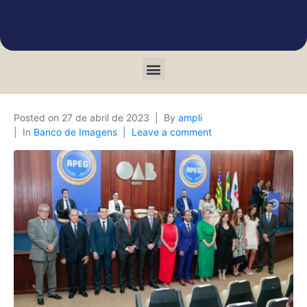
Posted on
27 de abril de 2023
By
ampli
In
Banco de Imagens
Leave a comment