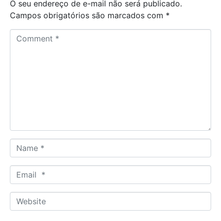
O seu endereço de e-mail não será publicado.
Campos obrigatórios são marcados com
*
C
o
m
m
e
n
t
*
N
a
m
E
e
m
*
a
W
i
e
l
b