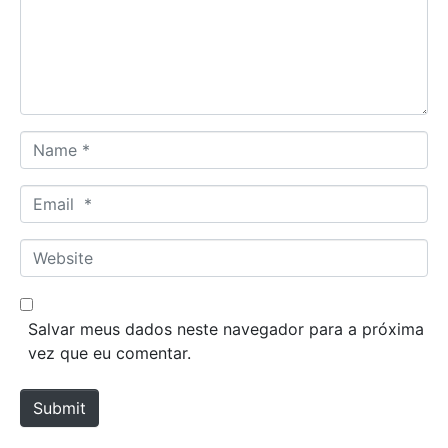
e
n
t
*
N
a
m
E
e
m
*
a
W
i
e
l
b
*
s
Salvar meus dados neste navegador para a próxima
i
vez que eu comentar.
t
e
Submit