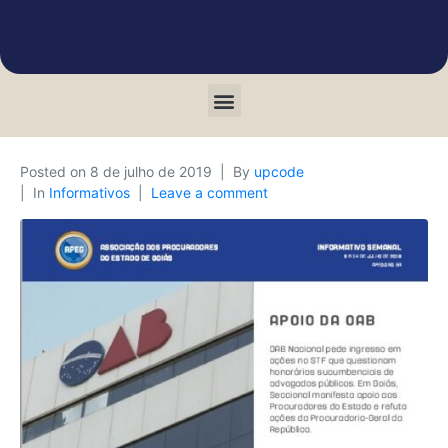
Posted on
8 de julho de 2019
By
upcode
In
Informativos
Leave a comment