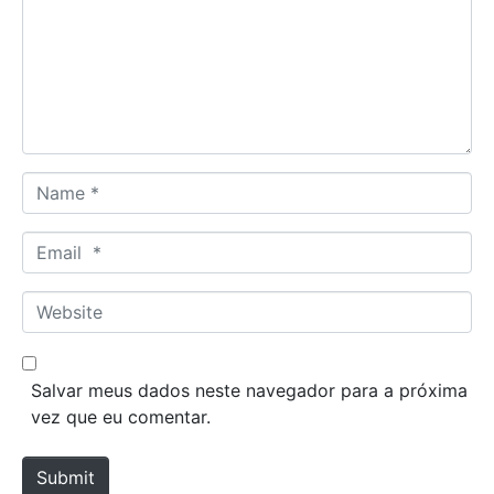
m
e
n
t
*
N
a
m
E
e
m
*
a
W
i
e
l
b
*
s
Salvar meus dados neste navegador para a próxima
i
vez que eu comentar.
t
e
Submit