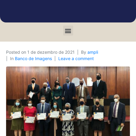
Posted on
1 de dezembro de 2021
By
ampli
In
Banco de Imagens
Leave a comment